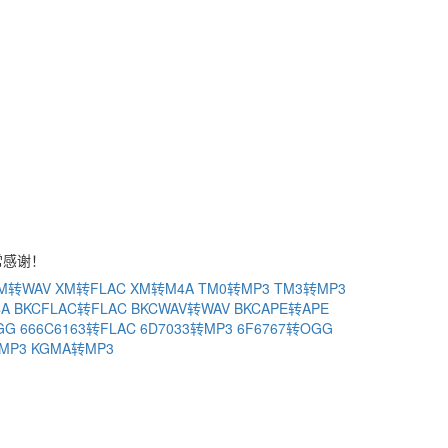
常感谢！
M转WAV
XM转FLAC
XM转M4A
TM0转MP3
TM3转MP3
4A
BKCFLAC转FLAC
BKCWAV转WAV
BKCAPE转APE
GG
666C6163转FLAC
6D7033转MP3
6F6767转OGG
MP3
KGMA转MP3