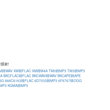
常感谢！
M转WAV
XM转FLAC
XM转M4A
TM0转MP3
TM3转MP3
4A
BKCFLAC转FLAC
BKCWAV转WAV
BKCAPE转APE
GG
666C6163转FLAC
6D7033转MP3
6F6767转OGG
MP3
KGMA转MP3