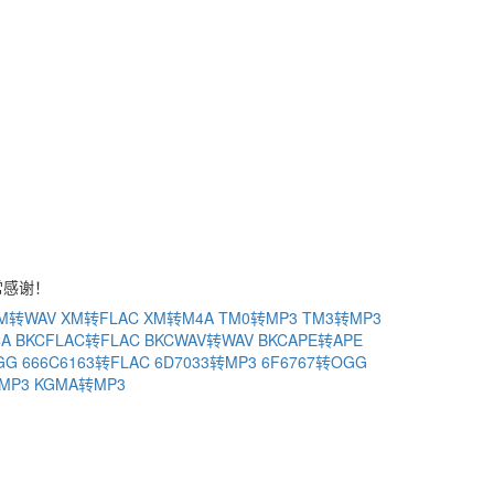
常感谢！
M转WAV
XM转FLAC
XM转M4A
TM0转MP3
TM3转MP3
4A
BKCFLAC转FLAC
BKCWAV转WAV
BKCAPE转APE
GG
666C6163转FLAC
6D7033转MP3
6F6767转OGG
MP3
KGMA转MP3